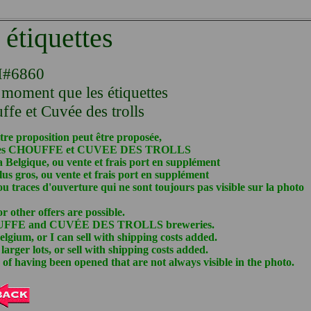
étiquettes
I
#6860
 moment que les étiquettes
ffe et Cuvée des trolls
tre proposition peut être proposée,
sseries CHOUFFE et CUVEE DES TROLLS
la Belgique, ou vente et frais port en supplément
lus gros, ou vente et frais port en supplément
u traces d'ouverture qui ne sont toujours pas visible sur la photo
 other offers are possible.
CHOUFFE and CUVÉE DES TROLLS breweries.
lgium, or I can sell with shipping costs added.
arger lots, or sell with shipping costs added.
 of having been opened that are not always visible in the photo.