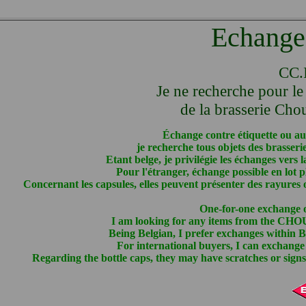
Echange 
CC.
Je ne recherche pour le
de la brasserie Chou
Échange contre étiquette ou au
je recherche tous objets des bra
Etant belge, je privilégie les échanges vers 
Pour l'étranger, échange possible en lot p
Concernant les capsules, elles peuvent présenter des rayures o
One-for-one exchange or
I am looking for any items from the 
Being Belgian, I prefer exchanges within Be
For international buyers, I can exchange l
Regarding the bottle caps, they may have scratches or signs